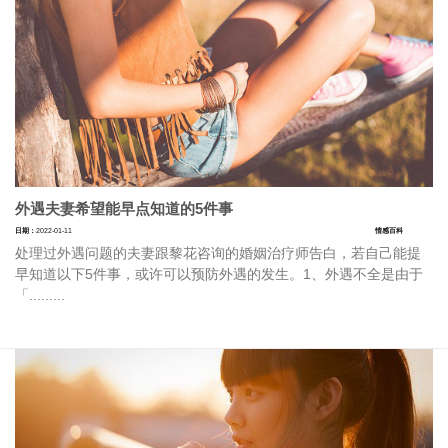
外遇夫妻希望能早点知道的5件事
日期：
2022-01-11
情感百科
处理过外遇问题的夫妻跟黎花咨询的婚姻治疗师告白，若自己能提
早知道以下5件事，或许可以预防外遇的发生。1、外遇不全是由于
「.........