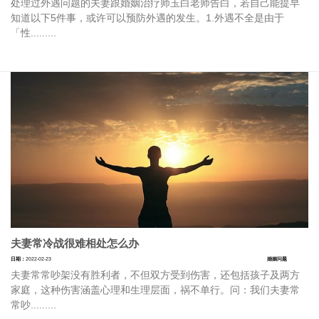
处理过外遇问题的夫妻跟婚姻治疗师玉白老师告白，若自己能提早
知道以下5件事，或许可以预防外遇的发生。1.外遇不全是由于
「性.........
夫妻常冷战很难相处怎么办
日期：
2022-02-23
婚姻问题
夫妻常常吵架没有胜利者，不但双方受到伤害，还包括孩子及两方
家庭，这种伤害涵盖心理和生理层面，祸不单行。问：我们夫妻常
常吵.........