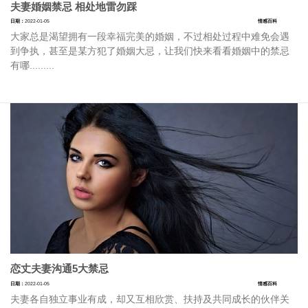
夫妻婚姻禁忌 相处地雷勿踩
日期：
2022-01-05
情感百科
大家总是渴望拥有一段幸福完美的婚姻，不过相处过程中难免会遇
到争执，甚至是某方犯了婚姻大忌，让我们快来看看婚姻中的禁忌
有哪.........
恋丈夫妻沟通5大禁忌
日期：
2022-01-05
情感百科
夫妻各自独立事业有成，却又互相欣赏、扶持及共同成长的伙伴关