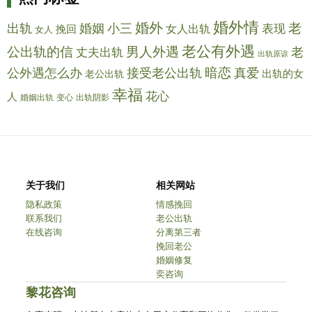
婚外情
婚外
老
小三
出轨
婚姻
女人出轨
表现
挽回
女人
老公有外遇
公出轨的信
男人外遇
老
丈夫出轨
出轨原谅
公外遇怎么办
暗恋
接受老公出轨
真爱
老公出轨
出轨的女
幸福
花心
人
婚姻出轨
变心
出轨阴影
关于我们
相关网站
隐私政策
情感挽回
联系我们
老公出轨
在线咨询
分离第三者
挽回老公
婚姻修复
奕咨询
黎花咨询