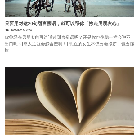
只要用对这20句甜言蜜语，就可以帮你「撩走男朋友心」
日期：
2021-12-29 14:42:06
你曾经在男朋友的耳边说过甜言蜜语吗？还是你也像我一样会说不
出口呢～[靠太近就会超含羞啊！] 现在的女生不仅要会撒娇、也要懂
撩.........