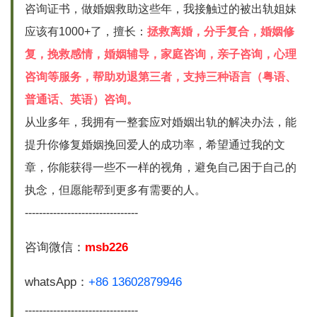
咨询证书，做婚姻救助这些年，我接触过的被出轨姐妹
应该有1000+了，擅长：
拯救离婚，分手复合，婚姻修
复，挽救感情，婚姻辅导，家庭咨询，亲子咨询，心理
咨询等服务，帮助劝退第三者，支持三种语言（粤语、
普通话、英语）咨询。
从业多年，我拥有一整套应对婚姻出轨的解决办法，能
提升你修复婚姻挽回爱人的成功率，希望通过我的文
章，你能获得一些不一样的视角，避免自己困于自己的
执念，但愿能帮到更多有需要的人。
--------------------------------
咨询微信：
msb226
whatsApp：
+86 13602879946
--------------------------------