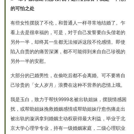
的可怕之处
有些女性摆脱了不伦，和普通人一样寻常地结婚了。乍
看上去是很幸福的，可是，对于自己发誓要白头偕老的
另外一半，却终其一生都无法倾诉这段不伦感情。即使
陷入自责的的痛苦深渊，都不可能得到来自自己珍视的
另外一半的安慰。
大部分的已婚男性，在偷吃后都不会离婚。可不要将自
己珍贵的「女人岁月」浪费在这种不营养的恋情上哦。
我是玉白，致力于帮扶9999名被出轨姐妹，摆脱情感困
扰，或帮助姐妹挽救婚姻感情或帮助姐妹疗愈伤痛走出
被出轨的漩涡拿到婚姻主动权获得最大利益，毕业于北
京大学心理学专业，持有一级婚姻家庭，二级心理职业