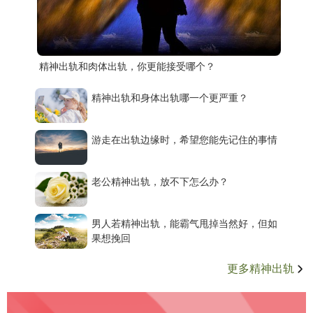
精神出轨和肉体出轨，你更能接受哪个？
精神出轨和身体出轨哪一个更严重？
游走在出轨边缘时，希望您能先记住的事情
老公精神出轨，放不下怎么办？
男人若精神出轨，能霸气甩掉当然好，但如
果想挽回
更多精神出轨