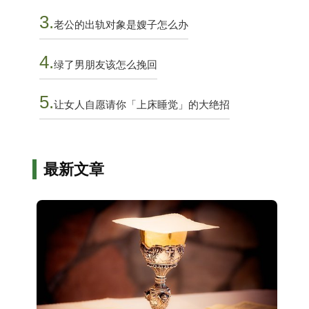
3.
老公的出轨对象是嫂子怎么办
4.
绿了男朋友该怎么挽回
5.
让女人自愿请你「上床睡觉」的大绝招
最新文章