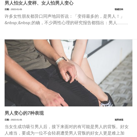
男人怕女人变样、女人怕男人变心
日期：
2022-01-05
情感百科
许多女性朋友都异口同声地回答说：「变得最多的，是男人！」
&nbsp;&nbsp;的确，不少两性心理的研究报告都指出：男人.........
男人变心的7种表现
日期：
2022-01-05
渣男表现
当女生成功吸引男人后，接下来面对的有可能是男人的背叛。好女
人难当，要成为一位不会轻易遭受男人背叛的好女人更是难上加