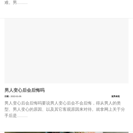
难。男.........
男人变心后会后悔吗
日期：
2022-01-05
渣男表现
男人变心后会后悔吗要说男人变心后会不会后悔，得从男人的类
型、男人变心的原因、以及其它客观原因来对待。就拿网上关于分
手后是.........