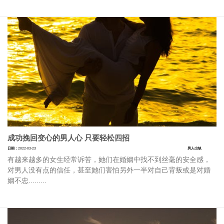
成功挽回变心的男人心 只要轻松四招
日期：
2022-03-23
男人出轨
有越来越多的女生经常诉苦，她们在婚姻中找不到丝毫的安全感，
对男人没有点的信任，甚至她们害怕另外一半对自己背叛或是对婚
姻不忠.........