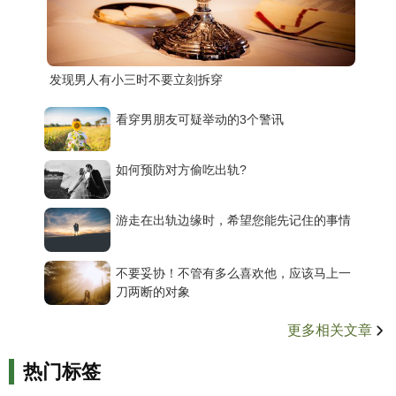
发现男人有小三时不要立刻拆穿
看穿男朋友可疑举动的3个警讯
如何预防对方偷吃出轨?
游走在出轨边缘时，希望您能先记住的事情
不要妥协！不管有多么喜欢他，应该马上一
刀两断的对象
更多相关文章
热门标签