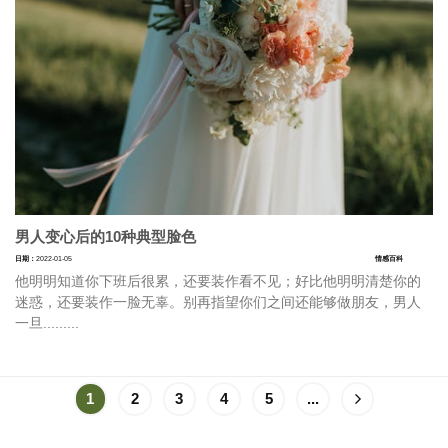
男人变心后的10种典型脸色
日期：
2022-01-05
情感百科
他明明知道你下班后很累，还要装作看不见；好比他明明清楚你的
迷惑，还要装作一脸无辜。别再指望你们之间还能够做朋友，男人
一旦.........
1
2
3
4
5
...