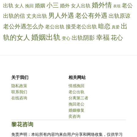
婚外情
小三
老公
出轨
婚姻
婚外
女人出轨
女人
挽回
表现
男人外遇
老公有外遇
出轨的信
出轨原谅
丈夫出轨
出
暗恋
老公外遇怎么办
接受老公出轨
老公出轨
真爱
婚姻出轨
轨的女人
幸福
花心
出轨阴影
变心
关于我们
相关网站
隐私政策
情感挽回
联系我们
老公出轨
在线咨询
分离第三者
挽回老公
婚姻修复
奕咨询
黎花咨询
免责声明：本站所有内容均来自用户分享和网络收集，仅供学习