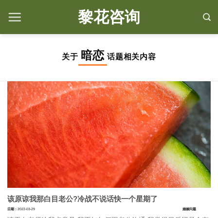
Skip
黎花咨询
to
content
暗恋
关于
话题相关内容
该原谅我那白目老公?冷战不说话快一个星期了
日期：
2022-03-29
婚姻问题