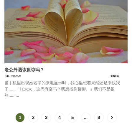
老公外遇该原谅吗？
日期：
2022-03-23
情感百科
当手机里出现她名字的来电显示时，我心里想着果然还是来找我
了......「张太太，这周有空吗？我想找你聊聊。」我们不是很
熟.........
1
2
3
4
5
...
8