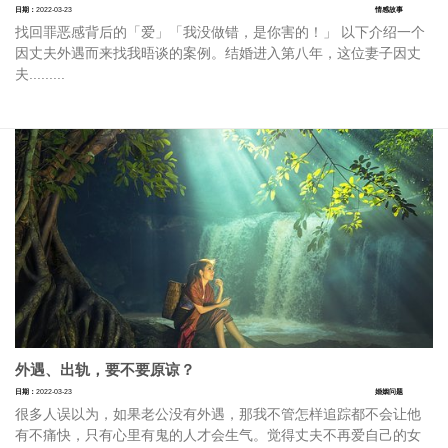
日期：
2022-03-23
情感故事
找回罪恶感背后的「爱」「我没做错，是你害的！」 以下介绍一个
因丈夫外遇而来找我晤谈的案例。结婚进入第八年，这位妻子因丈
夫.........
外遇、出轨，要不要原谅？
日期：
2022-03-23
婚姻问题
很多人误以为，如果老公没有外遇，那我不管怎样追踪都不会让他
有不痛快，只有心里有鬼的人才会生气。觉得丈夫不再爱自己的女