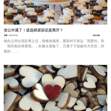
老公外遇了！该选择原谅还是离开？
日期：
2022-03-25
老公出轨
彼此之间出现距离之后，很难谈感觉，要跟对方表达「我爱你」和
「我等着你再爱我」，好像太冒险了，万逐个下就被对方挖苦，碎
裂的.........