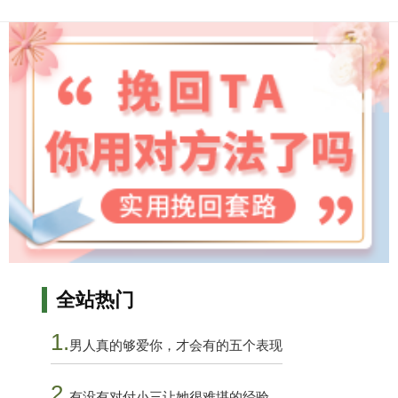
全站热门
1.
男人真的够爱你，才会有的五个表现
2.
有没有对付小三让她很难堪的经验