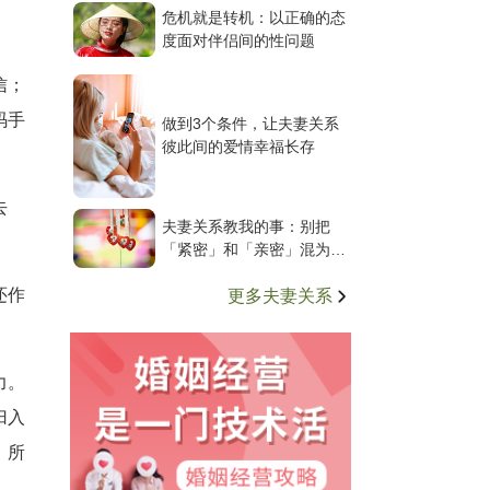
危机就是转机：以正确的态
度面对伴侣间的性问题
信；
码手
做到3个条件，让夫妻关系
彼此间的爱情幸福长存
去
夫妻关系教我的事：别把
「紧密」和「亲密」混为一
谈
还作
更多夫妻关系
力。
归入
。所