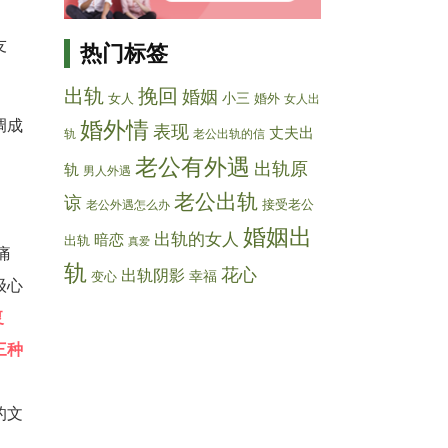
友
热门标签
出轨
挽回
婚姻
女人
小三
婚外
女人出
婚外情
调成
表现
丈夫出
老公出轨的信
轨
老公有外遇
出轨原
轨
男人外遇
老公出轨
谅
老公外遇怎么办
接受老公
婚姻出
出轨的女人
暗恋
出轨
真爱
痛
轨
花心
出轨阴影
变心
幸福
级心
复
三种
的文