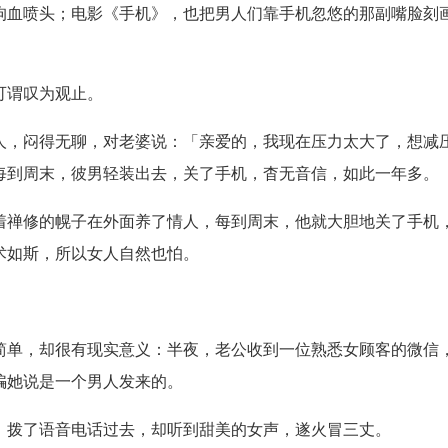
狗血喷头；电影《手机》，也把男人们靠手机忽悠的那副嘴脸刻
可谓叹为观止。
人，闷得无聊，对老婆说：「亲爱的，我现在压力太大了，想减
每到周末，彼男轻装出去，关了手机，杳无音信，如此一年多。
着禅修的幌子在外面养了情人，每到周末，他就大胆地关了手机
术如斯，所以女人自然也怕。
简单，却很有现实意义：半夜，老公收到一位熟悉女顾客的微信
骗她说是一个男人发来的。
，拨了语音电话过去，却听到甜美的女声，遂火冒三丈。