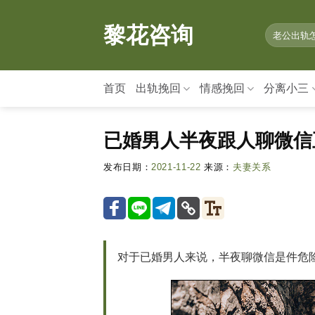
情
感
黎花咨询
咨
询,
婚
首页
出轨挽回
情感挽回
分离小三
姻
修
复
已婚男人半夜跟人聊微信
就
上
发布日期：
2021-11-22
来源：
夫妻关系
黎
花
咨
询
对于已婚男人来说，半夜聊微信是件危