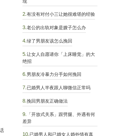
现
2.
有没有对付小三让她很难堪的经验
3.
老公的出轨对象是嫂子怎么办
4.
绿了男朋友该怎么挽回
5.
让女人自愿请你「上床睡觉」的大
绝招
6.
男朋友冷暴力分手如何挽回
7.
已婚男人半夜跟人聊微信正常吗
8.
挽回男朋友正确做法
9.
「开放式关系」跟劈腿、外遇有何
差异
话
10.
已婚男人和已婚女人婚外情有真