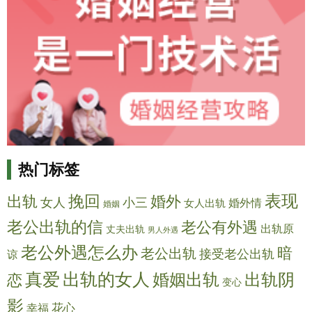
热门标签
表现
挽回
出轨
婚外
女人
小三
女人出轨
婚外情
婚姻
老公出轨的信
老公有外遇
出轨原
丈夫出轨
男人外遇
老公外遇怎么办
暗
老公出轨
接受老公出轨
谅
真爱
出轨的女人
出轨阴
婚姻出轨
恋
变心
影
幸福
花心