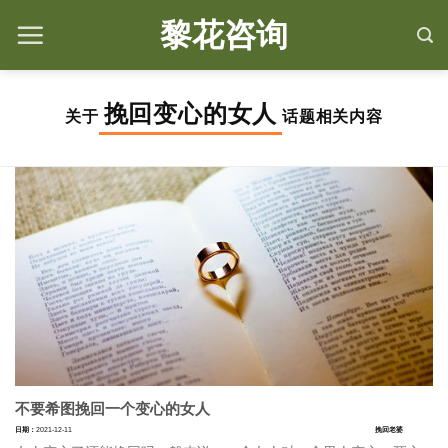
Skip
黎花咨询
to
content
挽回变心的女人
关于
话题相关内容
不要希图挽回一个变心的女人
日期：
2021-12-11
挽回老婆