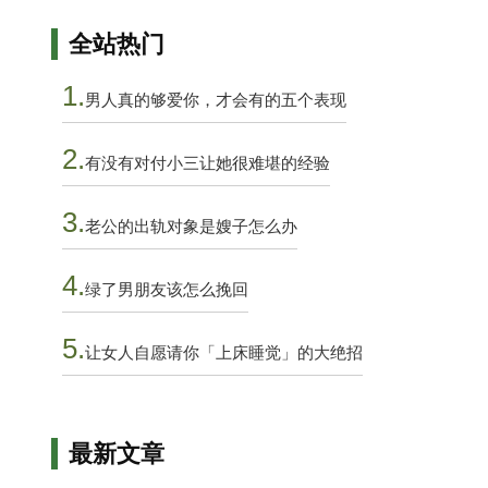
全站热门
1.
男人真的够爱你，才会有的五个表现
2.
有没有对付小三让她很难堪的经验
3.
老公的出轨对象是嫂子怎么办
4.
绿了男朋友该怎么挽回
5.
让女人自愿请你「上床睡觉」的大绝招
最新文章